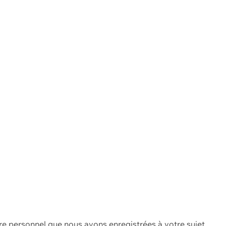
re personnel que nous avons enregistrées à votre sujet