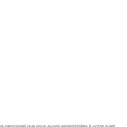
re personnel que nous avons enregistrées à votre sujet