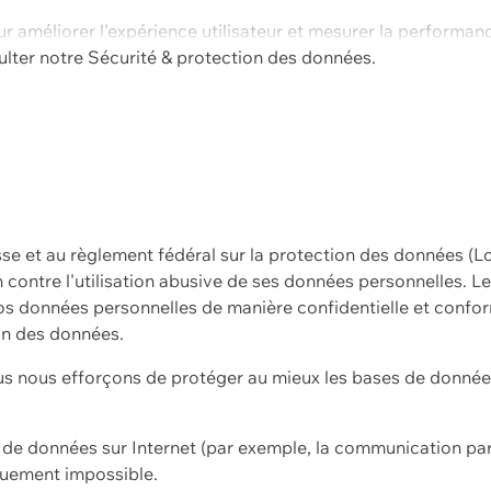
ur améliorer l'expérience utilisateur et mesurer la performan
ulter notre
Sécurité & protection des données.
sse et au règlement fédéral sur la protection des données (L
ion contre l'utilisation abusive de ses données personnelles. L
s données personnelles de manière confidentielle et confor
on des données.
s nous efforçons de protéger au mieux les bases de données 
on de données sur Internet (par exemple, la communication par
iquement impossible.