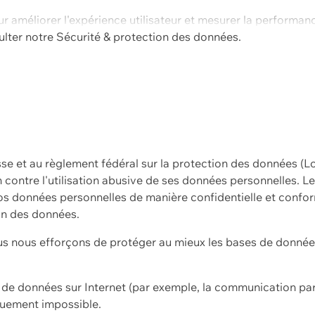
ur améliorer l'expérience utilisateur et mesurer la performan
ulter notre
Sécurité & protection des données.
sse et au règlement fédéral sur la protection des données (L
ion contre l'utilisation abusive de ses données personnelles. L
s données personnelles de manière confidentielle et confor
on des données.
s nous efforçons de protéger au mieux les bases de données 
on de données sur Internet (par exemple, la communication par
iquement impossible.