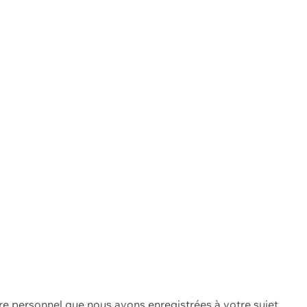
re personnel que nous avons enregistrées à votre sujet