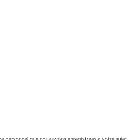
re personnel que nous avons enregistrées à votre sujet