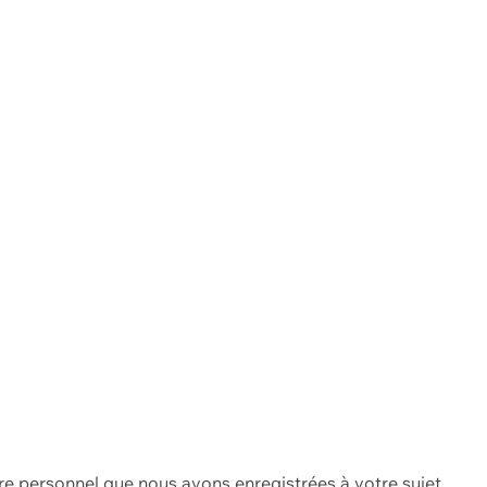
re personnel que nous avons enregistrées à votre sujet