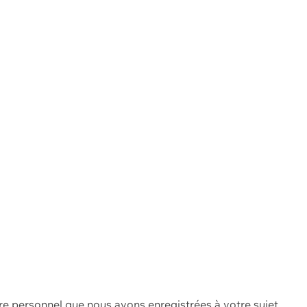
re personnel que nous avons enregistrées à votre sujet