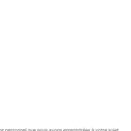
re personnel que nous avons enregistrées à votre sujet