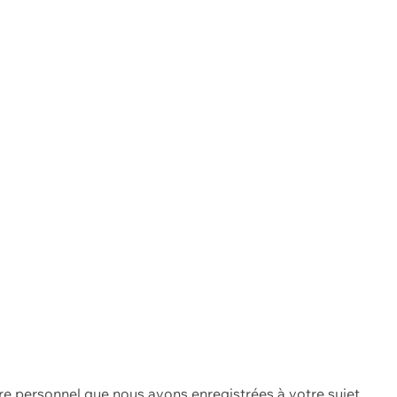
re personnel que nous avons enregistrées à votre sujet