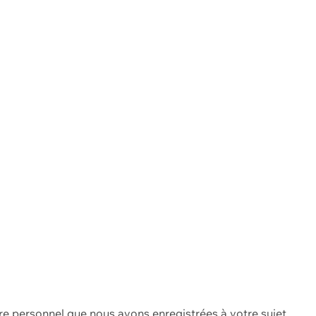
re personnel que nous avons enregistrées à votre sujet