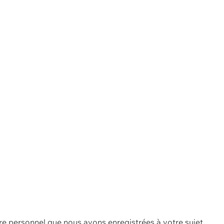
re personnel que nous avons enregistrées à votre sujet