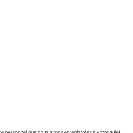
re personnel que nous avons enregistrées à votre sujet